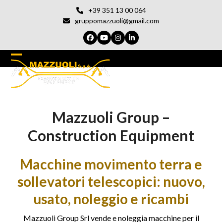
Vai
+39 351 13 00 064
al
gruppomazzuoli@gmail.com
contenuto
Facebook
YouTube
Instagram
LinkedIn
Open
Chiudi
mobile
il
menu
menu
Mazzuoli Group –
del
cellulare
Construction Equipment
Macchine movimento terra e
sollevatori telescopici: nuovo,
usato, noleggio e ricambi
Mazzuoli Group Srl vende e noleggia macchine per il