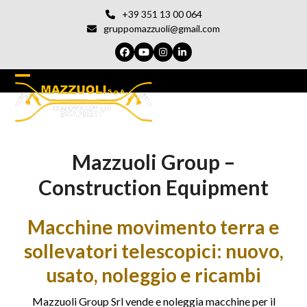
Vai
+39 351 13 00 064
al
gruppomazzuoli@gmail.com
contenuto
Facebook
YouTube
Instagram
LinkedIn
Open
Chiudi
mobile
il
menu
menu
Mazzuoli Group –
del
cellulare
Construction Equipment
Macchine movimento terra e
sollevatori telescopici: nuovo,
usato, noleggio e ricambi
Mazzuoli Group Srl vende e noleggia macchine per il