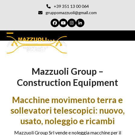
Vai
+39 351 13 00 064
al
gruppomazzuoli@gmail.com
contenuto
Facebook
YouTube
Instagram
LinkedIn
Open
Chiudi
mobile
il
menu
menu
Mazzuoli Group –
del
cellulare
Construction Equipment
Macchine movimento terra e
sollevatori telescopici: nuovo,
usato, noleggio e ricambi
Mazzuoli Group Srl vende e noleggia macchine per il