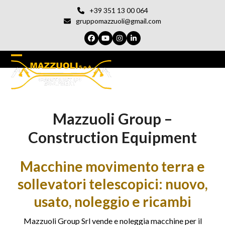
Vai
+39 351 13 00 064
al
gruppomazzuoli@gmail.com
contenuto
Facebook
YouTube
Instagram
LinkedIn
Open
Chiudi
mobile
il
menu
menu
Mazzuoli Group –
del
cellulare
Construction Equipment
Macchine movimento terra e
sollevatori telescopici: nuovo,
usato, noleggio e ricambi
Mazzuoli Group Srl vende e noleggia macchine per il