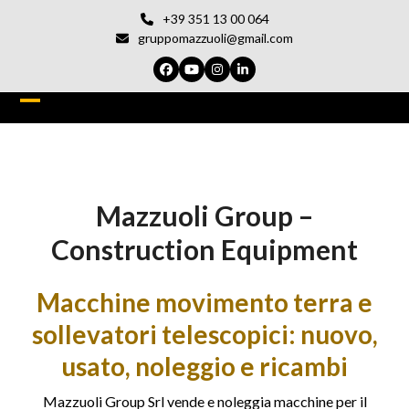
Vai
+39 351 13 00 064
al
gruppomazzuoli@gmail.com
contenuto
Facebook
YouTube
Instagram
LinkedIn
Open
Chiudi
mobile
il
menu
menu
Mazzuoli Group –
del
cellulare
Construction Equipment
Macchine movimento terra e
sollevatori telescopici: nuovo,
usato, noleggio e ricambi
Mazzuoli Group Srl vende e noleggia macchine per il