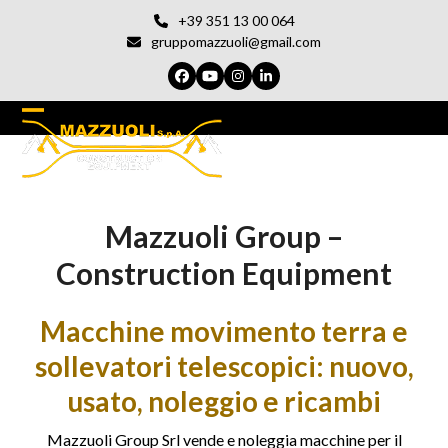
Vai
+39 351 13 00 064
al
gruppomazzuoli@gmail.com
contenuto
Facebook
YouTube
Instagram
LinkedIn
Open
Chiudi
mobile
il
menu
menu
Mazzuoli Group –
del
cellulare
Construction Equipment
Macchine movimento terra e
sollevatori telescopici: nuovo,
usato, noleggio e ricambi
Mazzuoli Group Srl vende e noleggia macchine per il