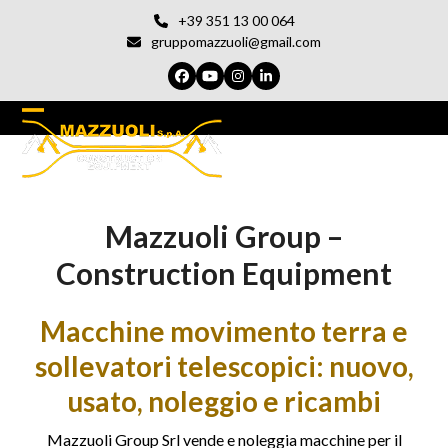
Vai
+39 351 13 00 064
al
gruppomazzuoli@gmail.com
contenuto
Facebook
YouTube
Instagram
LinkedIn
Open
Chiudi
mobile
il
menu
menu
Mazzuoli Group –
del
cellulare
Construction Equipment
Macchine movimento terra e
sollevatori telescopici: nuovo,
usato, noleggio e ricambi
Mazzuoli Group Srl vende e noleggia macchine per il