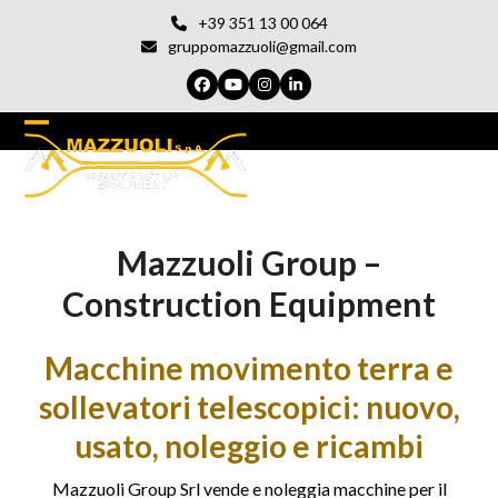
Vai
+39 351 13 00 064
al
gruppomazzuoli@gmail.com
contenuto
Facebook
YouTube
Instagram
LinkedIn
Open
Chiudi
mobile
il
menu
menu
Mazzuoli Group –
del
cellulare
Construction Equipment
Macchine movimento terra e
sollevatori telescopici: nuovo,
usato, noleggio e ricambi
Mazzuoli Group Srl vende e noleggia macchine per il