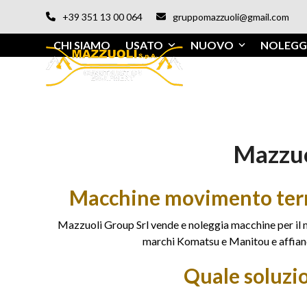
Vai
+39 351 13 00 064
gruppomazzuoli@gmail.com
al
contenuto
CHI SIAMO
USATO
NUOVO
NOLEGG
Mazzuo
Macchine movimento terra 
Mazzuoli Group Srl vende e noleggia macchine per il m
marchi Komatsu e Manitou e affianca
Quale soluzi