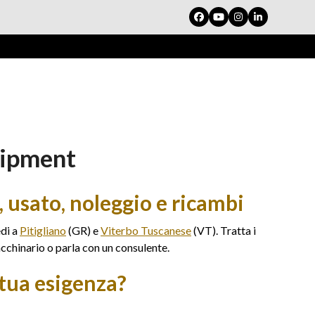
Facebook
YouTube
Instagram
LinkedIn
uipment
 usato, noleggio e ricambi
edi a
Pitigliano
(GR) e
Viterbo Tuscanese
(VT). Tratta i
cchinario o parla con un consulente.
tua esigenza?