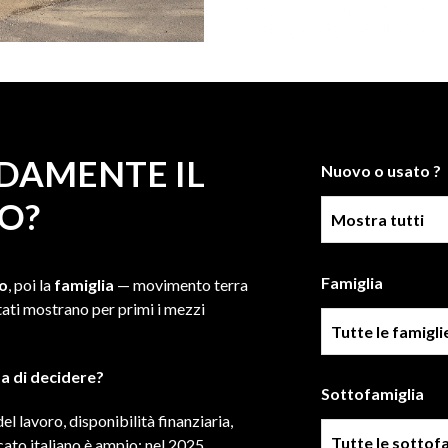
DAMENTE IL
Nuovo o usato ?
O?
Condizione
Famiglia
to
, poi la
famiglia
— movimento terra
ltati mostrano per primi i mezzi
Famiglia
a di decidere?
Sottofamiglia
l lavoro, disponibilità finanziaria,
Sottofamiglie
cato italiano è ampio: nel 2025