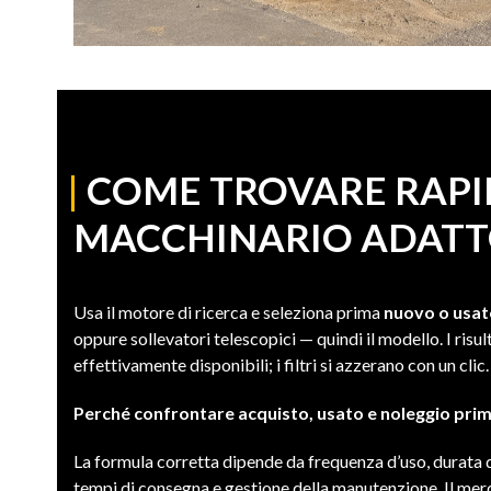
|
COME TROVARE RAPI
MACCHINARIO ADATT
Usa il motore di ricerca e seleziona prima
nuovo o usa
oppure sollevatori telescopici — quindi il modello. I risu
effettivamente disponibili; i filtri si azzerano con un clic.
Perché confrontare acquisto, usato e noleggio prim
La formula corretta dipende da frequenza d’uso, durata de
tempi di consegna e gestione della manutenzione. Il mer