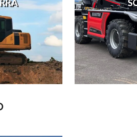
RRA
S
O