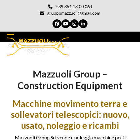
Vai
+39 351 13 00 064
al
gruppomazzuoli@gmail.com
contenuto
Facebook
YouTube
Instagram
LinkedIn
Open
Chiudi
mobile
il
menu
menu
Mazzuoli Group –
del
cellulare
Construction Equipment
Macchine movimento terra e
sollevatori telescopici: nuovo,
usato, noleggio e ricambi
Mazzuoli Group Srl vende e noleggia macchine per il