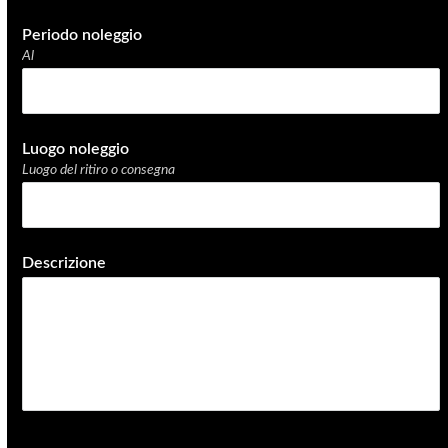
Periodo noleggio
Al
date_range
Luogo noleggio
Luogo del ritiro o consegna
Descrizione