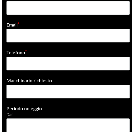
Email
email
Telefono
Macchinario richiesto
Periodo noleggio
Dal
date_range