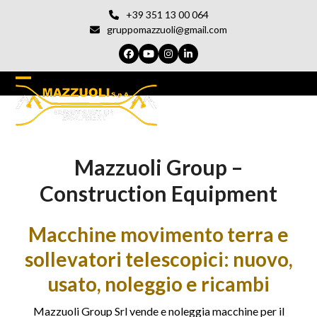
Vai
+39 351 13 00 064
al
gruppomazzuoli@gmail.com
contenuto
Facebook
YouTube
Instagram
LinkedIn
Open
Chiudi
mobile
il
menu
menu
Mazzuoli Group –
del
cellulare
Construction Equipment
Macchine movimento terra e
sollevatori telescopici: nuovo,
usato, noleggio e ricambi
Mazzuoli Group Srl vende e noleggia macchine per il