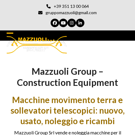
Vai
+39 351 13 00 064
al
gruppomazzuoli@gmail.com
contenuto
Facebook
YouTube
Instagram
LinkedIn
Open
Chiudi
mobile
il
menu
menu
Mazzuoli Group –
del
cellulare
Construction Equipment
Macchine movimento terra e
sollevatori telescopici: nuovo,
usato, noleggio e ricambi
Mazzuoli Group Srl vende e noleggia macchine per il