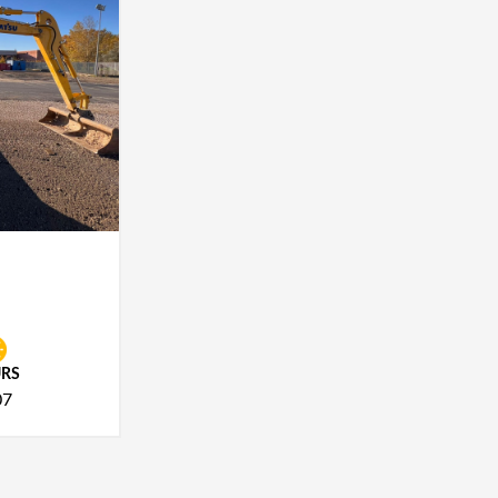
5
RS
07