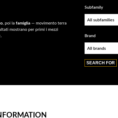
Subfamily
Subfamily
to
, poi la
famiglia
— movimento terra
sultati mostrano per primi i mezzi
c.
Brand
Brand
INFORMATION