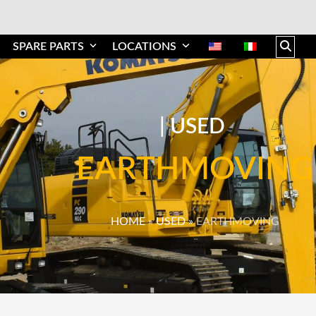
SPARE PARTS
LOCATIONS
|
USED
EARTHMOVING
HOME
»
USED
»
EARTHMOVING