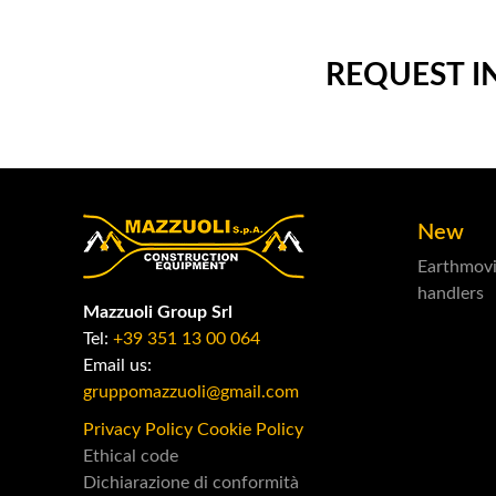
REQUEST 
New
Earthmov
handlers
Mazzuoli Group Srl
Tel:
+39 351 13 00 064
Email us:
gruppomazzuoli@gmail.com
Privacy Policy
Cookie Policy
Ethical code
Dichiarazione di conformità