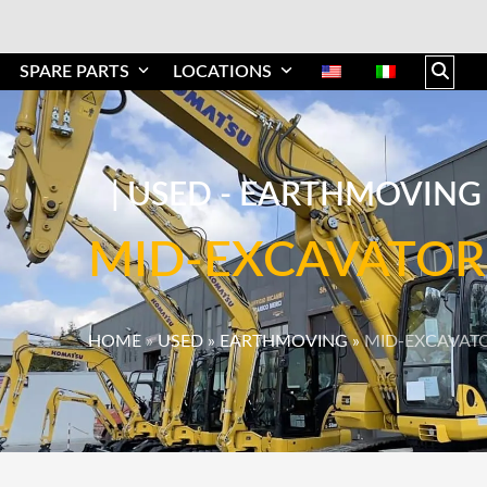
SPARE PARTS
LOCATIONS
|
USED - EARTHMOVING
MID-EXCAVATOR
HOME
»
USED
»
EARTHMOVING
»
MID-EXCAVAT