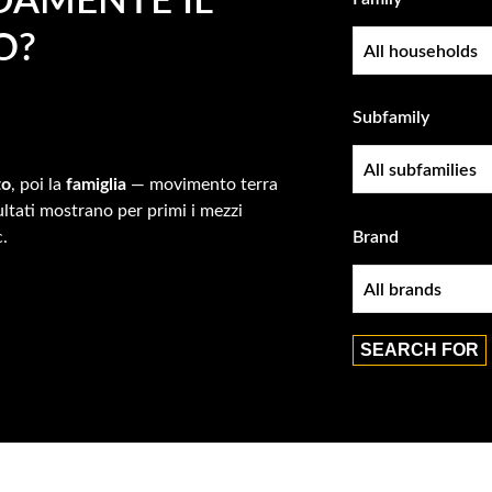
DAMENTE IL
O?
Family
Subfamily
Subfamily
to
, poi la
famiglia
— movimento terra
sultati mostrano per primi i mezzi
c.
Brand
Brand