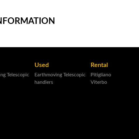
INFORMATION
Used
Rental
ing
Telescopic
Earthmoving
Telescopic
Pitigliano
handlers
Viterbo