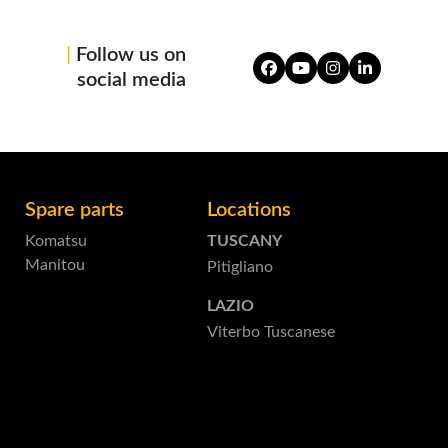
|
Follow us on
Facebook
YouTube
Instagram
LinkedIn
social media
Spare parts
Locations
Komatsu
TUSCANY
Manitou
Pitigliano
LAZIO
Viterbo Tuscanese