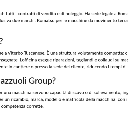
ti tutti i contratti di vendita e di noleggio. Ha sede legale a Ro
sclusiva due marchi: Komatsu per le macchine da movimento terra 
?
 due a Viterbo Tuscanese. È una struttura volutamente compatta: 
consegnate. L’officina esegue riparazioni, tagliandi e collaudi su 
mente in cantiere o presso la sede del cliente, riducendo i tempi 
Mazzuoli Group?
 Per una macchina servono capacità di scavo o di sollevamento, ing
 per un ricambio, marca, modello e matricola della macchina, con 
lla competenza corrette.