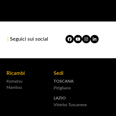
|
Seguici sui social
Facebook
YouTube
Instagram
LinkedIn
Ricambi
Sedi
Komatsu
TOSCANA
Manitou
Pitigliano
LAZIO
Viterbo Tuscanese