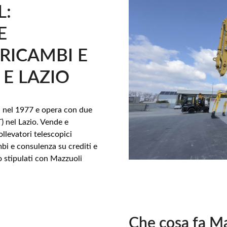
L:
E
RICAMBI E
 E LAZIO
a nel 1977 e opera con due
) nel Lazio. Vende e
ollevatori telescopici
bi e consulenza su crediti e
no stipulati con Mazzuoli
Che cosa fa Ma