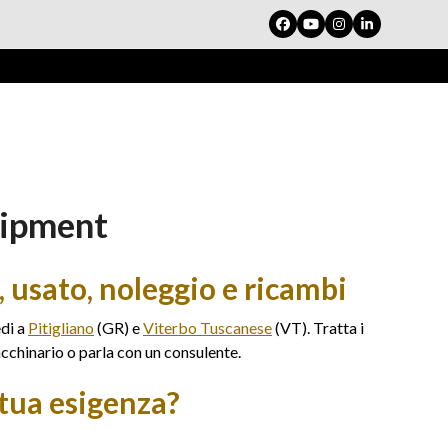
Facebook
YouTube
Instagram
LinkedIn
uipment
 usato, noleggio e ricambi
edi a
Pitigliano
(GR) e
Viterbo Tuscanese
(VT). Tratta i
cchinario o parla con un consulente.
tua esigenza?