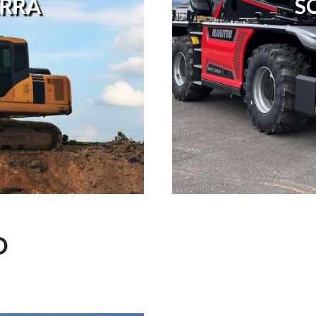
RRA
S
O