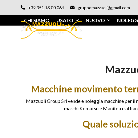
Vai
+39 351 13 00 064
gruppomazzuoli@gmail.com
al
contenuto
CHI SIAMO
USATO
NUOVO
NOLEGG
Mazzuo
Macchine movimento terra 
Mazzuoli Group Srl vende e noleggia macchine per il m
marchi Komatsu e Manitou e affianca
Quale soluzi