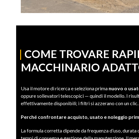
|
COME TROVARE RAPI
MACCHINARIO ADATT
Usa il motore di ricerca e seleziona prima
nuovo o usa
oppure sollevatori telescopici — quindi il modello. I risu
effettivamente disponibili; i filtri si azzerano con un clic.
Perché confrontare acquisto, usato e noleggio prim
La formula corretta dipende da frequenza d’uso, durata de
tempi di consegna e gestione della manutenzione. Il mer