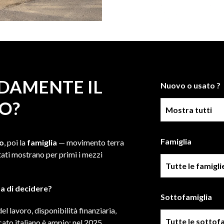
DAMENTE IL
Nuovo o usato ?
O?
Condizione
Famiglia
to
, poi la
famiglia
— movimento terra
ltati mostrano per primi i mezzi
Famiglia
a di decidere?
Sottofamiglia
l lavoro, disponibilità finanziaria,
Sottofamiglie
cato italiano è ampio: nel 2025