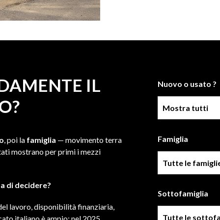
DAMENTE IL
Nuovo o usato ?
O?
Condizione
Famiglia
to
, poi la
famiglia
— movimento terra
ltati mostrano per primi i mezzi
Famiglia
a di decidere?
Sottofamiglia
l lavoro, disponibilità finanziaria,
Sottofamiglie
cato italiano è ampio: nel 2025