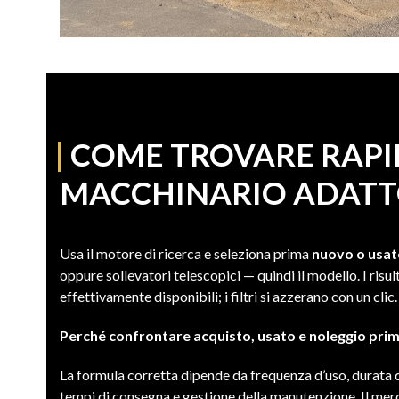
|
COME TROVARE RAPI
MACCHINARIO ADATT
Usa il motore di ricerca e seleziona prima
nuovo o usa
oppure sollevatori telescopici — quindi il modello. I risu
effettivamente disponibili; i filtri si azzerano con un clic.
Perché confrontare acquisto, usato e noleggio prim
La formula corretta dipende da frequenza d’uso, durata de
tempi di consegna e gestione della manutenzione. Il mer