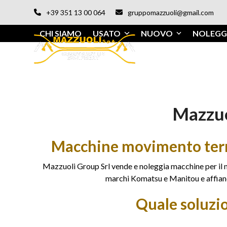
Vai
+39 351 13 00 064
gruppomazzuoli@gmail.com
al
contenuto
CHI SIAMO
USATO
NUOVO
NOLEGG
Mazzuo
Macchine movimento terra 
Mazzuoli Group Srl vende e noleggia macchine per il m
marchi Komatsu e Manitou e affianca
Quale soluzi