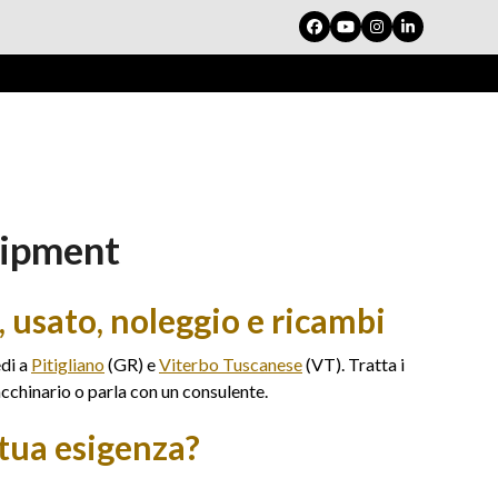
Facebook
YouTube
Instagram
LinkedIn
uipment
 usato, noleggio e ricambi
edi a
Pitigliano
(GR) e
Viterbo Tuscanese
(VT). Tratta i
cchinario o parla con un consulente.
tua esigenza?