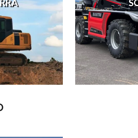
RRA
S
O