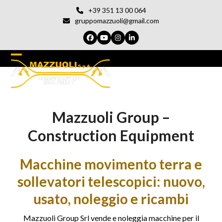
Vai
+39 351 13 00 064
al
gruppomazzuoli@gmail.com
contenuto
Facebook
YouTube
Instagram
LinkedIn
Open
Chiudi
mobile
il
menu
menu
Mazzuoli Group –
del
cellulare
Construction Equipment
Macchine movimento terra e
sollevatori telescopici: nuovo,
usato, noleggio e ricambi
Mazzuoli Group Srl vende e noleggia macchine per il