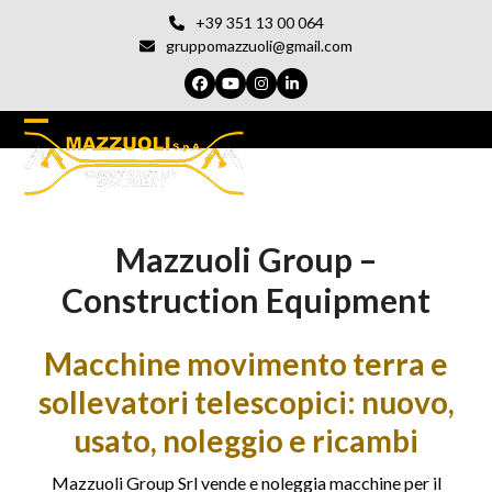
Vai
+39 351 13 00 064
al
gruppomazzuoli@gmail.com
contenuto
Facebook
YouTube
Instagram
LinkedIn
Open
Chiudi
mobile
il
menu
menu
Mazzuoli Group –
del
cellulare
Construction Equipment
Macchine movimento terra e
sollevatori telescopici: nuovo,
usato, noleggio e ricambi
Mazzuoli Group Srl vende e noleggia macchine per il