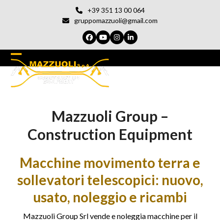
Vai
+39 351 13 00 064
al
gruppomazzuoli@gmail.com
contenuto
Facebook
YouTube
Instagram
LinkedIn
Open
Chiudi
mobile
il
menu
menu
Mazzuoli Group –
del
cellulare
Construction Equipment
Macchine movimento terra e
sollevatori telescopici: nuovo,
usato, noleggio e ricambi
Mazzuoli Group Srl vende e noleggia macchine per il