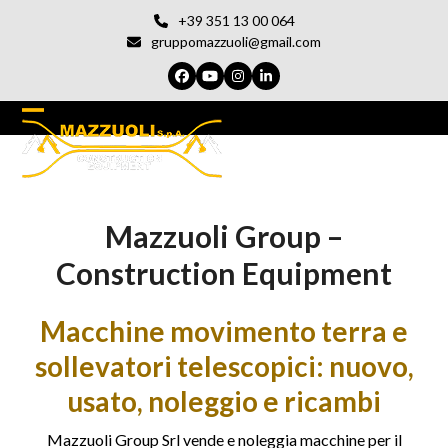
Vai
+39 351 13 00 064
al
gruppomazzuoli@gmail.com
contenuto
Facebook
YouTube
Instagram
LinkedIn
Open
Chiudi
mobile
il
menu
menu
Mazzuoli Group –
del
cellulare
Construction Equipment
Macchine movimento terra e
sollevatori telescopici: nuovo,
usato, noleggio e ricambi
Mazzuoli Group Srl vende e noleggia macchine per il