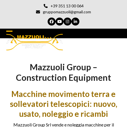
Vai
+39 351 13 00 064
al
gruppomazzuoli@gmail.com
contenuto
Facebook
YouTube
Instagram
LinkedIn
Open
Chiudi
mobile
il
menu
menu
Mazzuoli Group –
del
cellulare
Construction Equipment
Macchine movimento terra e
sollevatori telescopici: nuovo,
usato, noleggio e ricambi
Mazzuoli Group Srl vende e noleggia macchine per il