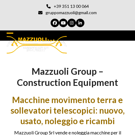
Vai
+39 351 13 00 064
al
gruppomazzuoli@gmail.com
contenuto
Facebook
YouTube
Instagram
LinkedIn
Open
Chiudi
mobile
il
menu
menu
Mazzuoli Group –
del
cellulare
Construction Equipment
Macchine movimento terra e
sollevatori telescopici: nuovo,
usato, noleggio e ricambi
Mazzuoli Group Srl vende e noleggia macchine per il