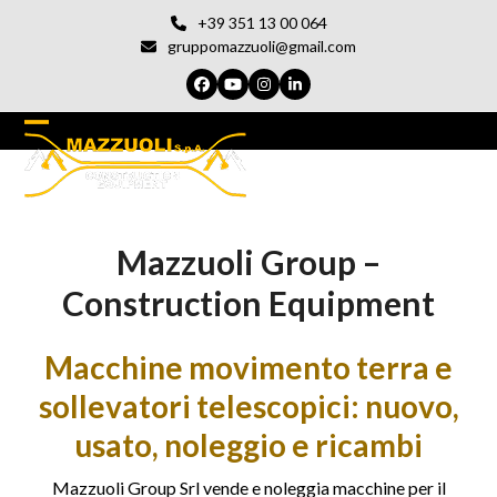
Vai
+39 351 13 00 064
al
gruppomazzuoli@gmail.com
contenuto
Facebook
YouTube
Instagram
LinkedIn
Open
Chiudi
mobile
il
menu
menu
Mazzuoli Group –
del
cellulare
Construction Equipment
Macchine movimento terra e
sollevatori telescopici: nuovo,
usato, noleggio e ricambi
Mazzuoli Group Srl vende e noleggia macchine per il