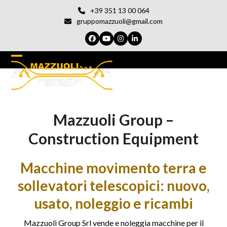
Vai
+39 351 13 00 064
al
gruppomazzuoli@gmail.com
contenuto
Facebook
YouTube
Instagram
LinkedIn
Open
Chiudi
mobile
il
menu
menu
Mazzuoli Group –
del
cellulare
Construction Equipment
Macchine movimento terra e
sollevatori telescopici: nuovo,
usato, noleggio e ricambi
Mazzuoli Group Srl vende e noleggia macchine per il