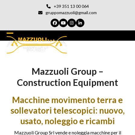
Vai
+39 351 13 00 064
al
gruppomazzuoli@gmail.com
contenuto
Facebook
YouTube
Instagram
LinkedIn
Open
Chiudi
mobile
il
menu
menu
Mazzuoli Group –
del
cellulare
Construction Equipment
Macchine movimento terra e
sollevatori telescopici: nuovo,
usato, noleggio e ricambi
Mazzuoli Group Srl vende e noleggia macchine per il