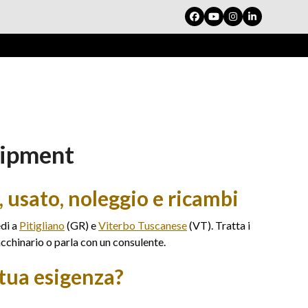
Facebook
YouTube
Instagram
LinkedIn
uipment
 usato, noleggio e ricambi
edi a
Pitigliano
(GR) e
Viterbo Tuscanese
(VT). Tratta i
cchinario o parla con un consulente.
tua esigenza?