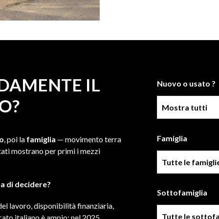
DAMENTE IL
Nuovo o usato ?
O?
Condizione
Famiglia
to
, poi la
famiglia
— movimento terra
ltati mostrano per primi i mezzi
Famiglia
a di decidere?
Sottofamiglia
l lavoro, disponibilità finanziaria,
Sottofamiglie
cato italiano è ampio: nel 2025