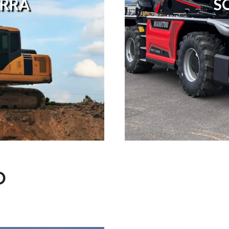
RRA
S
O