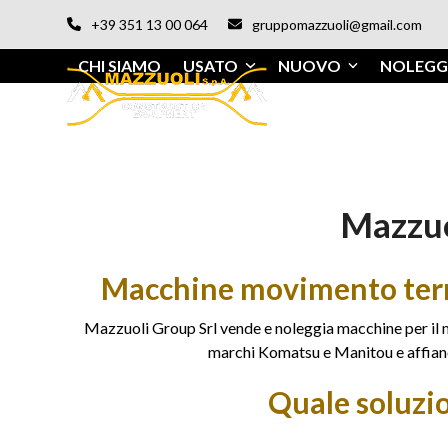
Vai
+39 351 13 00 064
gruppomazzuoli@gmail.com
al
contenuto
CHI SIAMO
USATO
NUOVO
NOLEGG
Mazzuo
Macchine movimento terra 
Mazzuoli Group Srl vende e noleggia macchine per il m
marchi Komatsu e Manitou e affianca
Quale soluzi