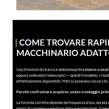
|
COME TROVARE RAPI
MACCHINARIO ADATT
Usa il motore di ricerca e seleziona prima
nuovo o usa
oppure sollevatori telescopici — quindi il modello. I risu
effettivamente disponibili; i filtri si azzerano con un clic.
Perché confrontare acquisto, usato e noleggio prim
La formula corretta dipende da frequenza d’uso, durata de
tempi di consegna e gestione della manutenzione. Il mer