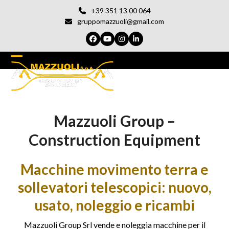
Vai
+39 351 13 00 064
al
gruppomazzuoli@gmail.com
contenuto
Facebook
YouTube
Instagram
LinkedIn
Open
Chiudi
mobile
il
menu
menu
Mazzuoli Group –
del
cellulare
Construction Equipment
Macchine movimento terra e
sollevatori telescopici: nuovo,
usato, noleggio e ricambi
Mazzuoli Group Srl vende e noleggia macchine per il